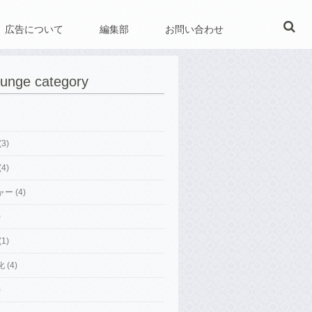
広告について
編集部
お問い合わせ
ounge category
3)
4)
ー (4)
)
1)
 (4)
)