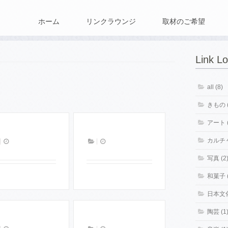
ホーム
リンクラウンジ
取材のご希望
Link L
all (8)
きもの (
アート (
カルチャ
写真 (2
和菓子 (
日本文化
陶芸 (1